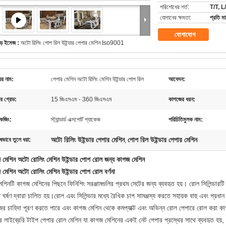
পরিশোধের শর্ত:
T/T, L/
যোগানের ক্ষমতা:
প্রতি ম
যোগাযোগ
ড় ইমেজ :
অটো রিলিং পোপ রিল উইন্ডার পেপার মেশিন Iso9001
ের নাম:
পেপার মেশিন অটো রিলিং মেশিন উইন্ডার পোপ রিল
আবেদন:
র গ্রেড:
15 জিএসএম - 360 জিএসএম
কাগজের ধরন:
কেজিং:
স্ট্যান্ডার্ড এক্সপোর্ট প্যাকেজ
পরিচিতিমুলক নাম:
অটো রিলিং উইন্ডার পেপার মেশিন
পোপ রিল উইন্ডার পেপার মেশিন
ষভাবে তুলে ধরা:
,
 মেশিন অটো রোলিং মেশিন উইন্ডার পোপ রোল জন্য কাগজ মেশিন
 মেশিন অটো রোলিং মেশিন উইন্ডার পোপ রোল বর্ণনা
শিনটি কাগজ মেশিনের পিছনে ফিনিশিং সরঞ্জামগুলির প্রথম সেটের জন্য ব্যবহৃত হয়। রোল সিলিন্ডারট
ঘর্ষণ দ্বারা চালিত হয়।রোল এবং সিলিন্ডার মধ্যে রৈখিক চাপ সামঞ্জস্য করতে সহায়ক বাহু এবং প্রধান 
ের চাহিদা পূরণ করতে পারে এবং কাগজ মেশিন থেকে কমপ্যাক্ট এবং অভিন্ন রোল পেপারে রোল করা 
র লাইব্রেরি টাইপ পেপার রোল মেশিন যা কাগজ মেশিনের একই নেট পেপার প্রস্থের সাথে ব্যবহৃত হয়