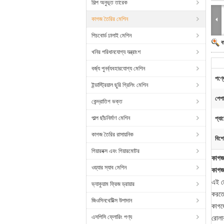
শিল্প অনুভূত তারেক
কাগজ তৈরির মেশিন
পিচবোর্ড ঢালাই মেশিন
ব
খনির পরিধানযোগ্য যন্ত্রাংশ
বর্জ্য পুনর্ব্যবহারযোগ্য মেশিন
পণ্য
ইন্ডাস্ট্রিয়াল ছুরি গ্রিলিং মেশিন
পেপা
কেন্দ্রাতিগ ভক্ত
পাল্প ছাঁচনির্মাণ মেশিন
প্যা
কাগজ তৈরির রাসায়নিক
বিশে
গিয়ারবক্স এবং গিয়ারমোটর
কাগজ
ওয়্যার স্যাব মেশিন
কাগজ
এই মে
ভ্যাকুয়াম ফ্রিজ ড্রায়ার
করতে 
জিওসিনথেটিক্স উপাদান
কাগজ
এসপিসি ফ্লোরিং পণ্য
রোলা