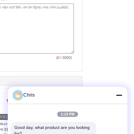
(
0
/ 3000)
Chris
1:19 PM
ডিএফ রিফাইনার ডিফিব্রেটরের
মধ্যম ঘনত্বের ফাইবারবোর্ড
Good day, what product are you looking 
ন্য 33 মিমি-42 মিমি বেধের
উত্পাদনের জন্য 48 ইঞ্চি রিফাইনার
for?