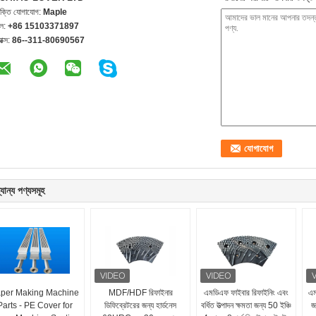
যক্তি যোগাযোগ:
Maple
েল:
+86 15103371897
যাক্স:
86--311-80690567
যান্য পণ্যসমূহ
per Making Machine
MDF/HDF রিফাইনার
এমডিএফ ফাইবার রিফাইনিং এবং
এম
Parts - PE Cover for
ডিফিব্রেটরের জন্য হার্ডনেস
বর্ধিত উত্পাদন ক্ষমতা জন্য 50 ইঞ্চি
জ