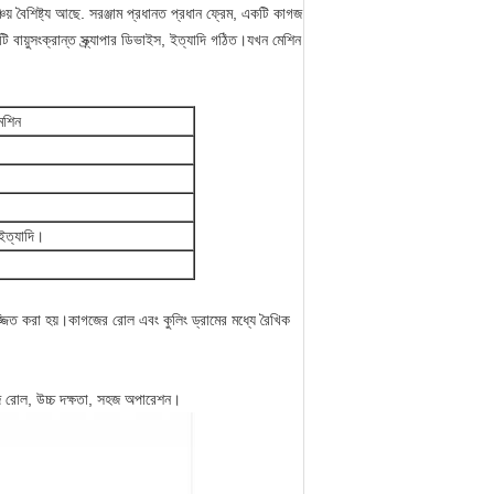
় বৈশিষ্ট্য আছে. সরঞ্জাম প্রধানত প্রধান ফ্রেম, একটি কাগজ
 বায়ুসংক্রান্ত স্ক্র্যাপার ডিভাইস, ইত্যাদি গঠিত।যখন মেশিন
েশিন
র ইত্যাদি।
জ্জিত করা হয়।কাগজের রোল এবং কুলিং ড্রামের মধ্যে রৈখিক
গজ রোল, উচ্চ দক্ষতা, সহজ অপারেশন।