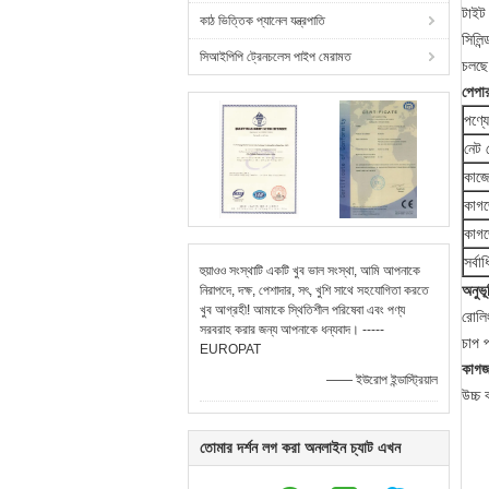
টাইট 
কাঠ ভিত্তিক প্যানেল যন্ত্রপাতি
সিলিন
সিআইপিপি ট্রেনচলেস পাইপ মেরামত
চলছে,
পেপা
পণ্য
নেট 
কাজ
কাগ
কাগ
সর্বা
হুয়াওও সংস্থাটি একটি খুব ভাল সংস্থা, আমি আপনাকে
অনুভূ
নিরাপদে, দক্ষ, পেশাদার, সৎ, খুশি সাথে সহযোগিতা করতে
খুব আগ্রহী! আমাকে স্থিতিশীল পরিষেবা এবং পণ্য
রোলিং
সরবরাহ করার জন্য আপনাকে ধন্যবাদ। -----
চাপ প
EUROPAT
কাগজ
—— ইউরোপ ইন্ডাস্ট্রিয়াল
উচ্চ
তোমার দর্শন লগ করা অনলাইন চ্যাট এখন