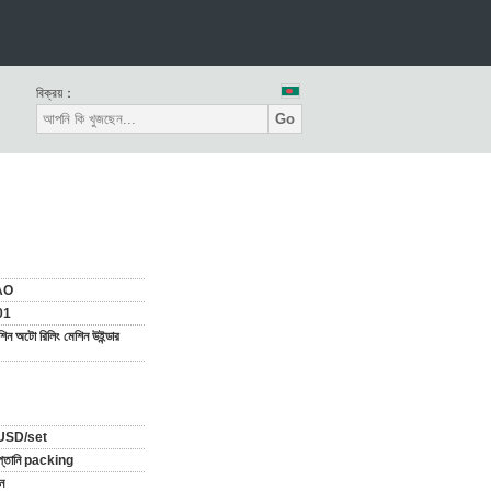
বিক্রয়：
Go
AO
01
িন অটো রিলিং মেশিন উইন্ডার
USD/set
রপ্তানি packing
ন