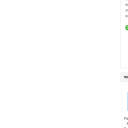
ব্
ট
ফ্
অন্
Pa