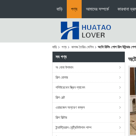
বাড়ি
পণ্য
আমাদের সম্পর্কে
কারখানা ভ্র
বাড়ি
পণ্য
কাগজ তৈরির মেশিন
অটো রিলিং পোপ রিল উইন্ডার প
সব পণ্য
অটো
অ বোনা উপাদান
শিল্প রোলার
পলিউরেথেন স্ক্রিন প্যানেল
শিল্প বেল্ট
এয়ারজেল অন্তরণ কম্বল
শিল্প ফিল্টার
ইন্ডাস্ট্রিয়াল সেন্ট্রিফিউগাল পাম্প