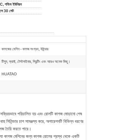
C, পশ্চিম ইউনিয়ন
াসে 30 সেট
কাগজের মেশিন - কাগজ সংগ্রহ, উইন্ডার
টিস্যু, ক্রাফ্ট, টেস্টলাইনার, প্রিন্টিং এবং আরও অনেক কিছু।
HUATAO
ি সক্রিয়ভাবে পরিচালিত হয় এবং রোলটি কাগজ মোড়ানো শেষ
বাহু সিলিন্ডার চাপ সামঞ্জস্য করে, অপারেশনটি বিভিন্ন ধরণের
কাগজ তৈরি করতে পারে।
, যা কাগজ মেশিনের জন্য কাগজ রোলের প্রস্থ থেকে একটি