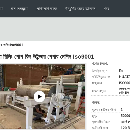
মণ
মান নিয়ন্ত্রণ
যোগাযোগ করুন
উদ্ধৃতির জন্য আবেদন
খবর
েপার মেশিন Iso9001
 রিলিং পোপ রিল উইন্ডার পেপার মেশিন Iso9001
পণ্যের বিবরণ:
উৎপত্তি স্থল:
চীন
পরিচিতিমুলক নাম:
HUAT
সাক্ষ্যদান:
ISO90
পেপার মেশ
মডেল নম্বার:
পোপ রিল
প্রদান:
ন্যূনতম চাহিদার পরিমাণ:
1
মূল্য:
5000
প্যাকেজিং বিবরণ:
আদর্শ 
ডেলিভারি সময়:
120 দি