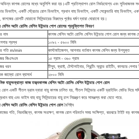
অভিন্ন কাগজ রোলের মধ্যে অনুলিপি করা হয়।এটি প্রতিস্থাপন রোল নির্ভরযোগ্য এবং সুবিধাজনক সঞ্চয
্ডার ডিভাইস, একটি স্ট্রেচার রোল ডিভাইস, প্রধান বাহু ডিভাইস, একটি সেকেন্ডারি বাহু ডিভাইস, একটি
 কাগজের রোলটি ঘোরানো সিলিন্ডারের বিরুদ্ধে পৃষ্ঠের ঘর্ষণ দ্বারা ঘোরানো হয়।
র মেশিন অটো রোলিং মেশিন উইন্ডার পোপ রোলের প্রযুক্তিগত বিবরণ
ের নাম
কাগজ মেশিন অটো রোলিং মেশিন উইন্ডার পোপ রোল জন্য কাগজ ম
পেপার প্রস্থ
১০৯২ - ৫৬০০ মিমি
ের গতি m/min
কাস্টমাইজেশন, আপনার বর্তমান কাগজ মেশিন জন্য উপযুক্ত
জের জিএসএম
১৫ গ্রাম - ৩৬০ গ্রাম
জের ধরন
টিস্যু, ক্রাফ্ট, টেস্টলাইনার, প্রিন্টিং অ্যান্ড রাইটিং, কালচার পেপা
ধিক জাম্বো রোল ব্যাসার্ধ
২৮০০ মিমি
মিক বায়ুসংক্রান্ত কাজ তত্ত্ব
কাগজ মেশিন অটো রোলিং মেশিন উইন্ডার পোপ রোল
 রোল একটি শীতল ড্রাম দ্বারা বায়ু কাগজ চালিত হয়, শীতল সিলিন্ডার একটি ড্রাইভিং মোটর দিয়ে স
্রধান বাহু এবং ভাইস বাহু বায়ু সিলিন্ডারের বায়ু চাপ নিয়ন্ত্রণ করে সামঞ্জস্য করা যেতে পারে.
 মেশিন অটো রোলিং মেশিন উইন্ডার পোপ রোল
বৈশিষ্ট্য
 কাজের গতি, নিরবচ্ছিন্ন, কাগজ সংরক্ষণ, কাগজ রোল পরিবর্তন সময় সংক্ষিপ্ত, ঝরঝরে টাইট বড় কা