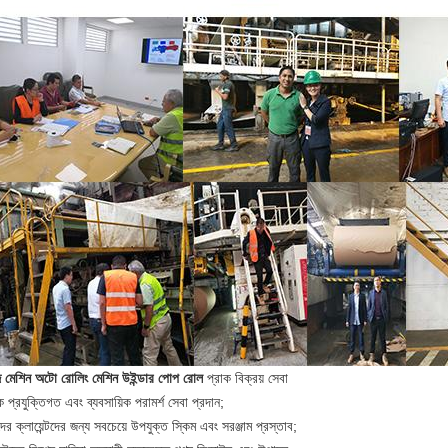
 মেশিন অটো রোলিং মেশিন উইন্ডার পোপ রোল
প্রাক বিক্রয় সেবা
ক প্রযুক্তিগত এবং ব্যবসায়িক পরামর্শ সেবা প্রদান;
র ক্লায়েন্টদের জন্য সবচেয়ে উপযুক্ত স্কিম এবং সরঞ্জাম প্রস্তাব;