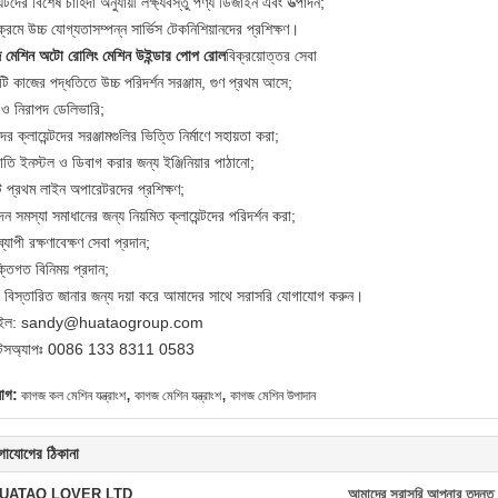
়েন্টদের বিশেষ চাহিদা অনুযায়ী লক্ষ্যবস্তু পণ্য ডিজাইন এবং উত্পাদন;
য়ক্রমে উচ্চ যোগ্যতাসম্পন্ন সার্ভিস টেকনিশিয়ানদের প্রশিক্ষণ।
 মেশিন অটো রোলিং মেশিন উইন্ডার পোপ রোল
বিক্রয়োত্তর সেবা
টি কাজের পদ্ধতিতে উচ্চ পরিদর্শন সরঞ্জাম, গুণ প্রথম আসে;
 ও নিরাপদ ডেলিভারি;
র ক্লায়েন্টদের সরঞ্জামগুলির ভিত্তি নির্মাণে সহায়তা করা;
রপাতি ইনস্টল ও ডিবাগ করার জন্য ইঞ্জিনিয়ার পাঠানো;
ে প্রথম লাইন অপারেটরদের প্রশিক্ষণ;
ন সমস্যা সমাধানের জন্য নিয়মিত ক্লায়েন্টদের পরিদর্শন করা;
্যাপী রক্ষণাবেক্ষণ সেবা প্রদান;
ক্তিগত বিনিময় প্রদান;
বিস্তারিত জানার জন্য দয়া করে আমাদের সাথে সরাসরি যোগাযোগ করুন।
েইল: sandy@huataogroup.com
াটসঅ্যাপঃ 0086 133 8311 0583
,
,
যাগ:
কাগজ কল মেশিন যন্ত্রাংশ
কাগজ মেশিন যন্ত্রাংশ
কাগজ মেশিন উপাদান
গাযোগের ঠিকানা
UATAO LOVER LTD
আমাদের সরাসরি আপনার তদন্ত 