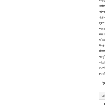
ক্লায
পর্যা
কাগজ
প্রতি
দ্রুত
আমাদে
যন্ত্
সাইট
উৎপাদ
জীবনব
প্রযু
আরো 
ই-ম
হোয়
ট্
যো
H