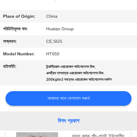
মান
Place of Origin:
China
নিয়ন্ত্রণ
পরিচিতিমুলক নাম:
Huatao Group
সাক্ষ্যদান:
CE,SGS
যোগাযোগ
Model Number:
HT650
করুন
হাইলাইট:
,
ইন্ডাস্ট্রিয়াল এয়ারোজেল আইসোলেশন ডিক
,
এক্সট্রিম তাপমাত্রা এয়ারোজেল আইসোলেশন ডিক
200kg/m3 ঘনত্বের এয়ারোজেল আইসোলেশন ডকটপ
খবর
আমাদের সাথে যোগাযোগ করুন!
উদ্ধৃতির
জন্য
বিশদ প্রকাশ
আবেদন
ডাবল ব্যাক পাঁচ-পয়েন্ট ইউরোপীয়