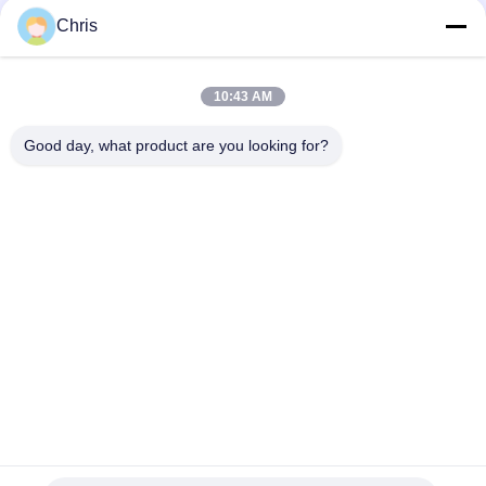
Chris
সব
10:43 AM
Good day, what product are you looking for?
অ বোনা উপাদান
শিল্প রোলার
পলিউরেথেন স্ক্রিন প্যানেল
শিল্প বেল্ট
এয়ারজেল অন্তরণ কম্বল
শিল্প ফিল্টার
ইন্ডাস্ট্রিয়াল সেন্ট্রিফিউগাল
শিল্প অনুভূত তারেক
পাম্প
সাবস্ক্রাইব